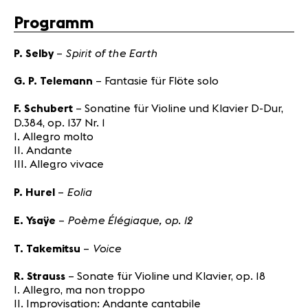
Programm
Spirit of the Earth
P. Selby
–
G. P. Telemann
– Fantasie für Flöte solo
F. Schubert
– Sonatine für Violine und Klavier D-Dur,
D.384, op. 137 Nr. 1
I. Allegro molto
II. Andante
III. Allegro vivace
Eolia
P. Hurel
–
Poème Élégiaque, op. 12
E. Ysaÿe
–
Voice
T. Takemitsu
–
R. Strauss
– Sonate für Violine und Klavier, op. 18
I. Allegro, ma non troppo
II. Improvisation: Andante cantabile