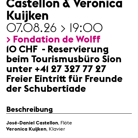
Castellon & Veronica
Partner
Kuijken
News
07.08.26 > 19:00
Konzerte
> Fondation de Wolff
Freiwillige
10 CHF - Reservierung
beim Tourismusbüro Sion
Medien
unter +41 27 327 77 27
Presse
Jobs
Freier Eintritt für Freunde
Über uns
der Schubertiade
Impressum
Kontakt
Beschreibung
José-Daniel Castellon
, Flöte
Veronica Kuijken
, Klavier