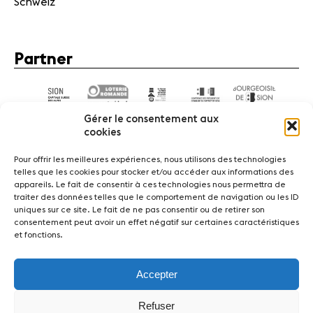
Schweiz
Partner
Gérer le consentement aux
cookies
Pour offrir les meilleures expériences, nous utilisons des technologies
telles que les cookies pour stocker et/ou accéder aux informations des
appareils. Le fait de consentir à ces technologies nous permettra de
News
Konzerte
Freiwillige
traiter des données telles que le comportement de navigation ou les ID
uniques sur ce site. Le fait de ne pas consentir ou de retirer son
consentement peut avoir un effet négatif sur certaines caractéristiques
Medien
Presse
Jobs
Über uns
Impressum
et fonctions.
Kontakt
Accepter
Fondation Sion Violon Musique - Rue du Rawil 47 -
CH-1950 Sion - Switzerland
Refuser
design et developpement :
agence Si | Studio-irresistible - Paris