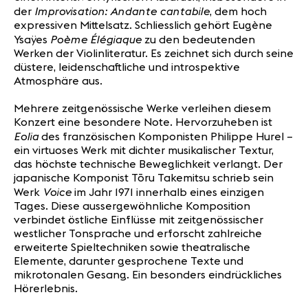
Improvisation: Andante cantabile
der
, dem hoch
expressiven Mittelsatz. Schliesslich gehört Eugène
Poème Élégiaque
Ysaÿes
zu den bedeutenden
Werken der Violinliteratur. Es zeichnet sich durch seine
düstere, leidenschaftliche und introspektive
Atmosphäre aus.
Mehrere zeitgenössische Werke verleihen diesem
Konzert eine besondere Note. Hervorzuheben ist
Eolia
des französischen Komponisten Philippe Hurel –
ein virtuoses Werk mit dichter musikalischer Textur,
das höchste technische Beweglichkeit verlangt. Der
japanische Komponist Tōru Takemitsu schrieb sein
Voice
Werk
im Jahr 1971 innerhalb eines einzigen
Tages. Diese aussergewöhnliche Komposition
verbindet östliche Einflüsse mit zeitgenössischer
westlicher Tonsprache und erforscht zahlreiche
erweiterte Spieltechniken sowie theatralische
Elemente, darunter gesprochene Texte und
mikrotonalen Gesang. Ein besonders eindrückliches
Hörerlebnis.