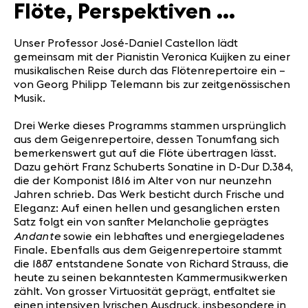
Flöte, Perspektiven …
Unser Professor José-Daniel Castellon lädt
gemeinsam mit der Pianistin Veronica Kuijken zu einer
musikalischen Reise durch das Flötenrepertoire ein –
von Georg Philipp Telemann bis zur zeitgenössischen
Musik.
Drei Werke dieses Programms stammen ursprünglich
aus dem Geigenrepertoire, dessen Tonumfang sich
bemerkenswert gut auf die Flöte übertragen lässt.
Dazu gehört Franz Schuberts Sonatine in D-Dur D.384,
die der Komponist 1816 im Alter von nur neunzehn
Jahren schrieb. Das Werk besticht durch Frische und
Eleganz: Auf einen hellen und gesanglichen ersten
Satz folgt ein von sanfter Melancholie geprägtes
Andante
sowie ein lebhaftes und energiegeladenes
Finale. Ebenfalls aus dem Geigenrepertoire stammt
die 1887 entstandene Sonate von Richard Strauss, die
heute zu seinen bekanntesten Kammermusikwerken
zählt. Von grosser Virtuosität geprägt, entfaltet sie
einen intensiven lyrischen Ausdruck, insbesondere in