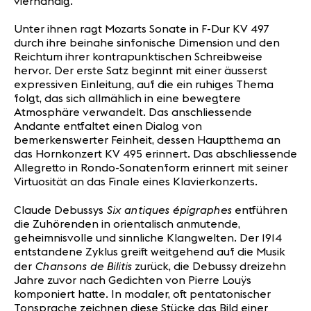
vierhändig.
Unter ihnen ragt Mozarts Sonate in F-Dur KV 497
durch ihre beinahe sinfonische Dimension und den
Reichtum ihrer kontrapunktischen Schreibweise
hervor. Der erste Satz beginnt mit einer äusserst
expressiven Einleitung, auf die ein ruhiges Thema
folgt, das sich allmählich in eine bewegtere
Atmosphäre verwandelt. Das anschliessende
Andante entfaltet einen Dialog von
bemerkenswerter Feinheit, dessen Hauptthema an
das Hornkonzert KV 495 erinnert. Das abschliessende
Allegretto in Rondo-Sonatenform erinnert mit seiner
Virtuosität an das Finale eines Klavierkonzerts.
Six antiques épigraphes
Claude Debussys
entführen
die Zuhörenden in orientalisch anmutende,
geheimnisvolle und sinnliche Klangwelten. Der 1914
entstandene Zyklus greift weitgehend auf die Musik
Chansons de Bilitis
der
zurück, die Debussy dreizehn
Jahre zuvor nach Gedichten von Pierre Louÿs
komponiert hatte. In modaler, oft pentatonischer
Tonsprache zeichnen diese Stücke das Bild einer