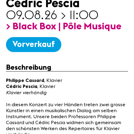
Cédric Pescia
Partner
09.08.26 > 11:00
News
> Black Box | Pôle Musique
Konzerte
Freiwillige
Vorverkauf
Medien
Presse
Beschreibung
Jobs
Philippe Cassard
, Klavier
Über uns
Cédric Pescia
, Klavier
Impressum
Klavier vierhändig
Kontakt
In diesem Konzert zu vier Händen treten zwei grosse
Künstler in einen musikalischen Dialog am selben
Instrument. Unsere beiden Professoren Philippe
Cassard und Cédric Pescia widmen sich gemeinsam
den schönsten Werken des Repertoires für Klavier