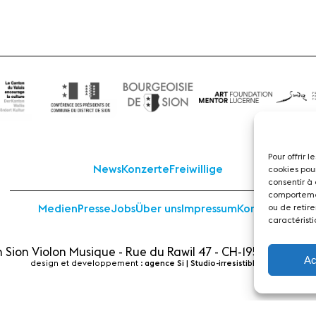
Pour offrir 
News
Konzerte
Freiwillige
cookies pou
consentir à
comportemen
ou de retire
Medien
Presse
Jobs
Über uns
Impressum
Kontakt
caractéristi
 Sion Violon Musique - Rue du Rawil 47 - CH-1950 Sion - S
Ac
design et developpement :
agence Si | Studio-irresistible - Paris