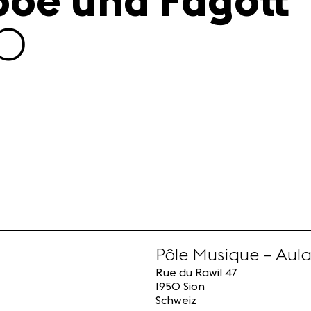
boe und Fagott
30
Pôle Musique – Aul
Rue du Rawil 47
1950 Sion
Schweiz