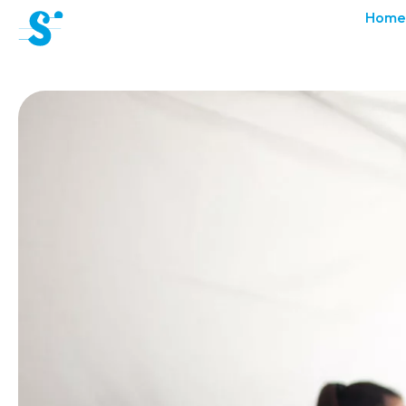
cat-aca-sum
Home
Sommer
Akademie
News
Konzerte
Freiwillige