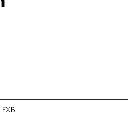
n
a FXB