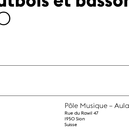
utbois et basso
30
Pôle Musique – Aul
Rue du Rawil 47
1950 Sion
Suisse