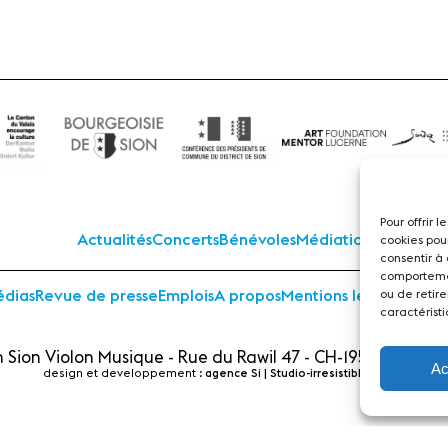
Pour offrir 
Actualités
Concerts
Bénévoles
Médiation
cookies pou
consentir à
comportemen
ou de retire
dias
Revue de presse
Emplois
A propos
Mentions légales
Cont
caractéristi
 Sion Violon Musique - Rue du Rawil 47 - CH-1950 Sion - S
Ac
design et developpement :
agence Si | Studio-irresistible - Paris