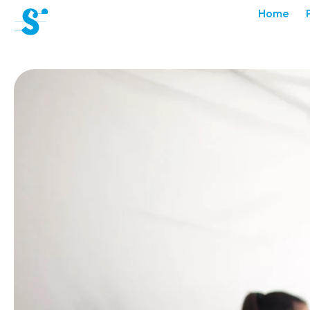
cat-aca-sum
Home
Académie
d'été
Actualités
Concerts
Bénévoles
Médiation