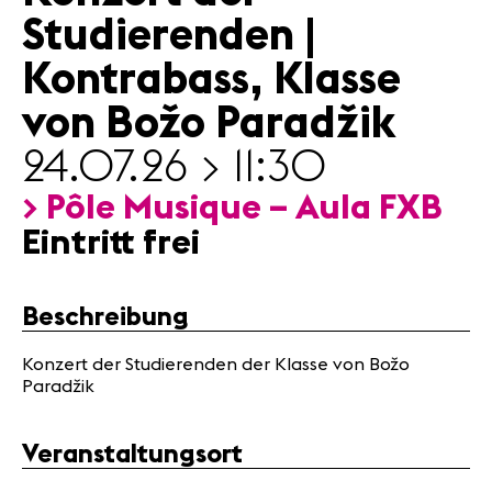
Partner
Studierenden |
Kontrabass, Klasse
News
von Božo Paradžik
Konzerte
Freiwillige
24.07.26 > 11:30
> Pôle Musique – Aula FXB
Medien
Eintritt frei
Presse
Jobs
Über uns
Beschreibung
Impressum
Kontakt
Konzert der Studierenden der Klasse von Božo
Paradžik
Veranstaltungsort