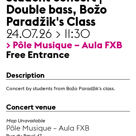
Partners
Double bass, Božo
Paradžik's Class
News
24.07.26 > 11:30
Concerts
Volunteers
> Pôle Musique – Aula FXB
Free Entrance
Media
Jobs
Description
About us
Legal infos
Concert by students from Božo Paradžik’s class.
Contact
Concert venue
Map Unavailable
Pôle Musique – Aula FXB