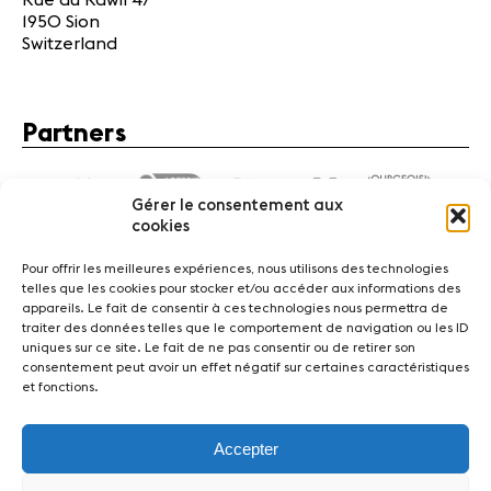
Rue du Rawil 47
1950 Sion
Switzerland
Partners
Gérer le consentement aux
cookies
Pour offrir les meilleures expériences, nous utilisons des technologies
telles que les cookies pour stocker et/ou accéder aux informations des
appareils. Le fait de consentir à ces technologies nous permettra de
traiter des données telles que le comportement de navigation ou les ID
News
Concerts
Volunteers
uniques sur ce site. Le fait de ne pas consentir ou de retirer son
consentement peut avoir un effet négatif sur certaines caractéristiques
et fonctions.
Media
Jobs
About us
Legal infos
Contact
Accepter
Fondation Sion Violon Musique - Rue du Rawil 47 -
CH-1950 Sion - Switzerland