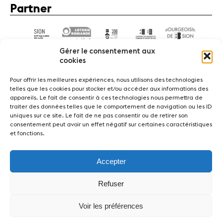
Partner
Gérer le consentement aux
cookies
Pour offrir les meilleures expériences, nous utilisons des technologies
telles que les cookies pour stocker et/ou accéder aux informations des
appareils. Le fait de consentir à ces technologies nous permettra de
News
Konzerte
Freiwillige
traiter des données telles que le comportement de navigation ou les ID
uniques sur ce site. Le fait de ne pas consentir ou de retirer son
consentement peut avoir un effet négatif sur certaines caractéristiques
Medien
Presse
Jobs
Über uns
Impressum
et fonctions.
Kontakt
Accepter
Fondation Sion Violon Musique - Rue du Rawil 47 -
CH-1950 Sion - Switzerland
Refuser
design et developpement :
agence Si | Studio-irresistible - Paris
Voir les préférences