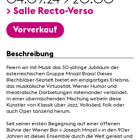
Nützliche
> Salle Recto-Verso
Infos
Vorverkauf
News
Konzerte
Freiwillige
Beschreibung
Medien
Feiern wir mit Musik das 30-jährige Jubiläum der
österreichischen Gruppe Mnozil Brass! Dieses
Presse
Blechbläser-Septett bietet ein einzigartiges Erlebnis,
Jobs
das musikalische Virtuosität, Wiener Humor und
Über uns
theatralische Darbietungen miteinander verbindet.
Impressum
In einer überraschenden Mischung wirbeln diese
Künstler von Klassik über Jazz, Volkslied, Folk oder
Kontakt
auch Oper tanzend herum.
Seit seiner ersten Begegnung auf einer offenen
Bühne der Wiener Bar « Joseph Mnozil » in den 90er
Jahren ist dieses Ensemble durch die Welt gereist und