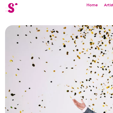
cat-festi
Home
Artis
Sion
Festival
Actualités
Concerts
Bénévoles
Médiation