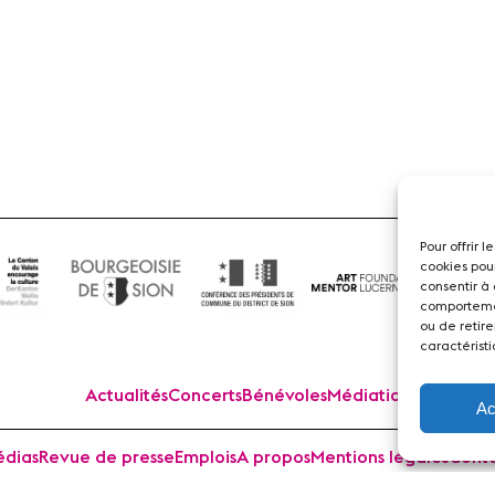
Pour offrir 
cookies pou
consentir à
comportemen
ou de retire
caractéristi
Actualités
Concerts
Bénévoles
Médiation
Ac
dias
Revue de presse
Emplois
A propos
Mentions légales
Cont