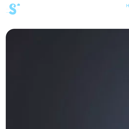
cat-aca-win
Winter
Akademie
News
Konzerte
Freiwillige