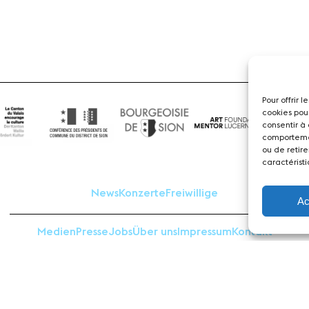
Pour offrir 
cookies pou
consentir à
comportemen
ou de retire
caractéristi
News
Konzerte
Freiwillige
Ac
Medien
Presse
Jobs
Über uns
Impressum
Kontakt
 Sion Violon Musique - Rue du Rawil 47 - CH-1950 Sion - S
design et developpement :
agence Si | Studio-irresistible - Paris