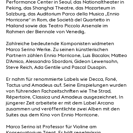
Performance Center in Seoul, das Nationaltheater in
Peking, das Shanghai Theatre, das Mozarteum in
Salzburg, das Auditorium Parco della Musica „Ennio
Morricone“ in Rom, die Società del Quartetto in
Mailand sowie das Teatro Piccolo Arsenale im
Rahmen der Biennale von Venedig.
Zahlreiche bedeutende Komponisten widmeten
Marco Serino Werke. Zu seinen künstlerischen
Partnern zählen Ennio Morricone, Luis Bacalov, Matteo
D’Amico, Alessandro Sbordoni, Gideon Lewensohn,
Steve Reich, Ada Gentile und Pascal Dusapin.
Er nahm für renommierte Labels wie Decca, Foné,
Tactus und Amadeus auf. Seine Einspielungen wurden
von führenden Fachzeitschriften wie The Strad,
Répertoire, Classica und Amadeus ausgezeichnet. In
jüngerer Zeit arbeitete er mit dem Label Arcana
zusammen und veröffentlichte zwei Alben mit den
Suites aus dem Kino von Ennio Morricone.
Marco Serino ist Professor für Violine am
Konservatorium Trient. Er hält regelmässig