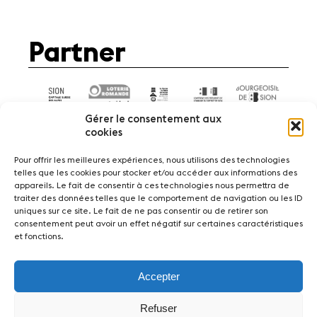
Partner
Gérer le consentement aux
cookies
Pour offrir les meilleures expériences, nous utilisons des technologies
telles que les cookies pour stocker et/ou accéder aux informations des
appareils. Le fait de consentir à ces technologies nous permettra de
News
Konzerte
Freiwillige
traiter des données telles que le comportement de navigation ou les ID
uniques sur ce site. Le fait de ne pas consentir ou de retirer son
consentement peut avoir un effet négatif sur certaines caractéristiques
Medien
Presse
Jobs
Über uns
Impressum
et fonctions.
Kontakt
Accepter
Fondation Sion Violon Musique - Rue du Rawil
47 - CH-1950 Sion - Switzerland
Refuser
design et developpement :
agence Si | Studio-irresistible - Paris