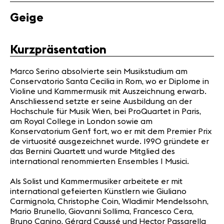
Geige
News
Konzerte
Kurzpräsentation
Freiwillige
Marco Serino absolvierte sein Musikstudium am
Conservatorio Santa Cecilia in Rom, wo er Diplome in
Medien
Violine und Kammermusik mit Auszeichnung erwarb.
Presse
Anschliessend setzte er seine Ausbildung an der
Jobs
Hochschule für Musik Wien, bei ProQuartet in Paris,
am Royal College in London sowie am
Über uns
Konservatorium Genf fort, wo er mit dem Premier Prix
Impressum
de virtuosité ausgezeichnet wurde. 1990 gründete er
Kontakt
das Bernini Quartett und wurde Mitglied des
international renommierten Ensembles I Musici.
Als Solist und Kammermusiker arbeitete er mit
international gefeierten Künstlern wie Giuliano
Carmignola, Christophe Coin, Wladimir Mendelssohn,
Mario Brunello, Giovanni Sollima, Francesco Cera,
Bruno Canino, Gérard Caussé und Hector Passarella