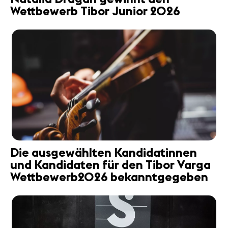
Wettbewerb Tibor Junior 2026
News
Konzerte
Freiwillige
Medien
Presse
Jobs
Über uns
Impressum
Kontakt
Die ausgewählten Kandidatinnen
und Kandidaten für den Tibor Varga
Wettbewerb2026 bekanntgegeben