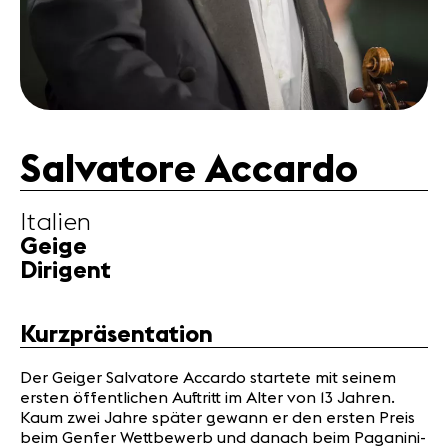
Partner
News
Konzerte
Freiwillige
Salvatore Accardo
Medien
Italien
Presse
Geige
Jobs
Dirigent
Über uns
Impressum
Kontakt
Kurzpräsentation
Der Geiger Salvatore Accardo startete mit seinem
ersten öffentlichen Auftritt im Alter von 13 Jahren.
Kaum zwei Jahre später gewann er den ersten Preis
beim Genfer Wettbewerb und danach beim Paganini-