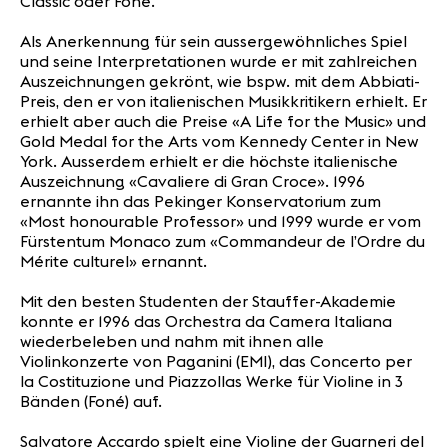
Classic oder Foné.
Als Anerkennung für sein aussergewöhnliches Spiel
und seine Interpretationen wurde er mit zahlreichen
Auszeichnungen gekrönt, wie bspw. mit dem Abbiati-
Preis, den er von italienischen Musikkritikern erhielt. Er
erhielt aber auch die Preise «A Life for the Music» und
Gold Medal for the Arts vom Kennedy Center in New
York. Ausserdem erhielt er die höchste italienische
Auszeichnung «Cavaliere di Gran Croce». 1996
ernannte ihn das Pekinger Konservatorium zum
«Most honourable Professor» und 1999 wurde er vom
Fürstentum Monaco zum «Commandeur de l’Ordre du
Mérite culturel» ernannt.
Mit den besten Studenten der Stauffer-Akademie
konnte er 1996 das Orchestra da Camera Italiana
wiederbeleben und nahm mit ihnen alle
Violinkonzerte von Paganini (EMI), das Concerto per
la Costituzione und Piazzollas Werke für Violine in 3
Bänden (Foné) auf.
Salvatore Accardo spielt eine Violine der Guarneri del