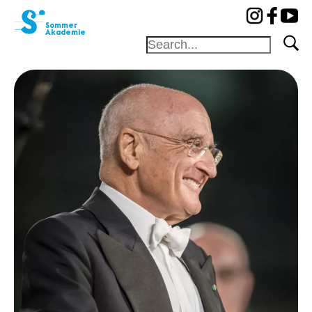
cat-aca-sum
Sommer
Akademie
Stiftung
Festival
Akademie
Wettbewerb
Freunde und
Gönner
Home
Professoren
Konzerte
Camp
News