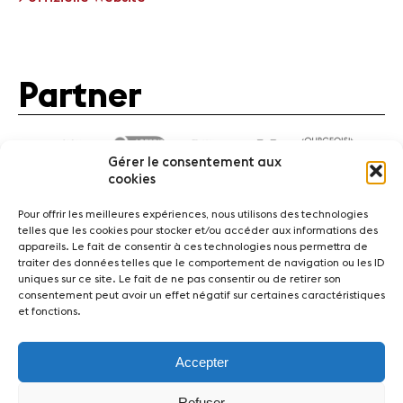
News
Konzerte
Partner
Freiwillige
Medien
Gérer le consentement aux
Presse
cookies
Jobs
Pour offrir les meilleures expériences, nous utilisons des technologies
Über uns
telles que les cookies pour stocker et/ou accéder aux informations des
Impressum
appareils. Le fait de consentir à ces technologies nous permettra de
traiter des données telles que le comportement de navigation ou les ID
Kontakt
News
Konzerte
Freiwillige
uniques sur ce site. Le fait de ne pas consentir ou de retirer son
consentement peut avoir un effet négatif sur certaines caractéristiques
et fonctions.
Medien
Presse
Jobs
Über uns
Impressum
Kontakt
Accepter
Fondation Sion Violon Musique - Rue du Rawil 47 -
Refuser