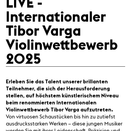
LIVE -
Medien
Internationaler
Presse
Jobs
Tibor Varga
Über uns
Impressum
Violinwettbewerb
Kontakt
2025
Erleben Sie das Talent unserer brillanten
Teilnehmer, die sich der Herausforderung
stellen, auf höchstem künstlerischem Niveau
beim renommierten Internationalen
Violinwettbewerb Tibor Varga aufzutreten.
Von virtuosen Schaustücken bis hin zu zutiefst
ausdrucksstarken Werken – diese jungen Musiker
werden Sie mit ihrer Leidenschaft, Präzision und