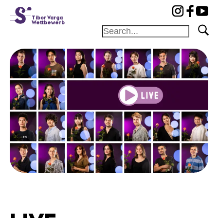
cat-conc
Tibor Varga
Wettbewerb
Home
Jury
Programm
Konzerte
Preisträger
News
Partner
News
Konzerte
Freiwillige