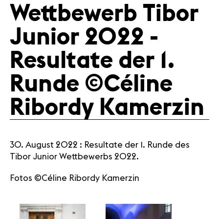
Presse
Wettbewerb Tibor
Jobs
Über uns
Junior 2022 -
Impressum
Resultate der 1.
Kontakt
Runde ©Céline
Ribordy Kamerzin
30. August 2022 : Resultate der 1. Runde des
Tibor Junior Wettbewerbs 2022.
Fotos ©Céline Ribordy Kamerzin