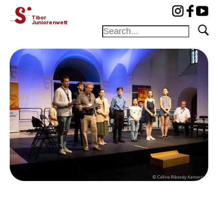
cat-concj
Tibor
Juniorenwettbewerb
Home
Jury
Programm
Preisträger
News
News
Konzerte
Freiwillige
Medien