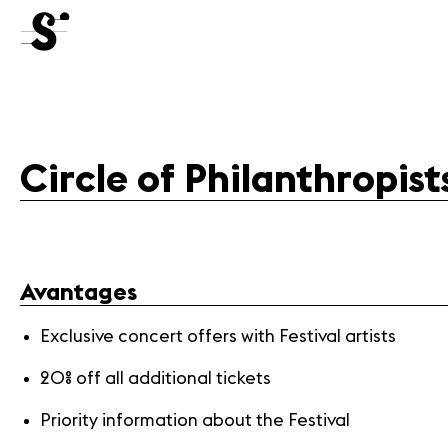
Concerts
Volunteers
Circle of Philanthropist
Media
Jobs
Avantages
About
us
Exclusive concert offers with Festival artists
Legal
infos
20% off all additional tickets
Contact
Priority information about the Festival