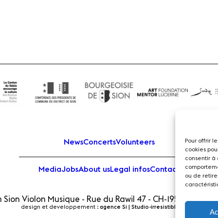
Pour offrir 
News
Concerts
Volunteers
cookies pou
consentir à
comportemen
Media
Jobs
About us
Legal infos
Contact
ou de retire
caractéristi
 Sion Violon Musique - Rue du Rawil 47 - CH-1950 Sion - S
design et developpement :
agence Si | Studio-irresistible - Paris
Ac