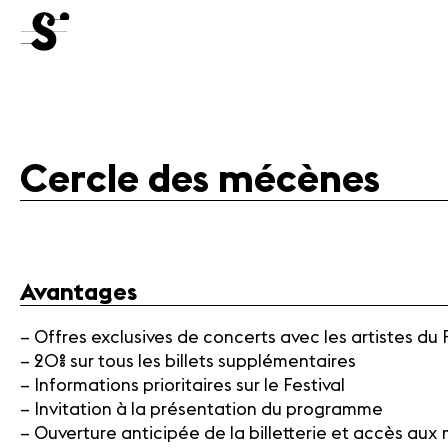
Bénévoles
Médiation
Cercle des mécènes
Médias
Revue
de
Avantages
presse
Emplois
– Offres exclusives de concerts avec les artistes du 
A propos
– 20% sur tous les billets supplémentaires
Mentions
– Informations prioritaires sur le Festival
légales
– Invitation à la présentation du programme
Contact
– Ouverture anticipée de la billetterie et accès aux 