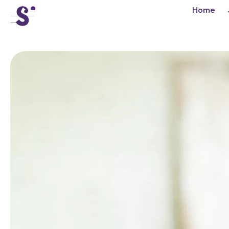
cat-conc
Home
Sponsors
Tibor Varga
Competition
News
Concerts
Volunteers