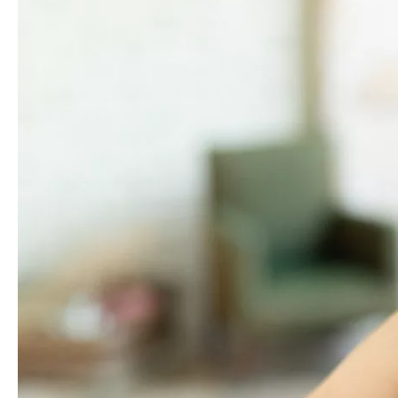
Media
Jobs
About
us
Legal
infos
Contact