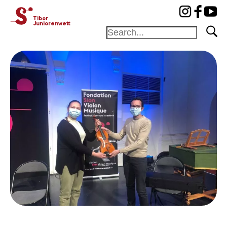
cat-concj
Tibor
Juniorenwettbewerb
Stiftung
Festival
Akademie
Wettbewerb
Freunde und
Gönner
Home
Jury
Programm
Preisträger
News