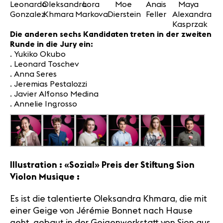
Leonardo
Oleksandra
Lora
Moe
Anais
Maya
Gonzalez
Khmara
Markova
Dierstein
Feller
Alexandra
Kasprzak
Die anderen sechs Kandidaten treten in der zweiten
Runde in die Jury ein:
. Yukiko Okubo
. Leonard Toschev
. Anna Seres
. Jeremias Pestalozzi
. Javier Alfonso Medina
. Annelie Ingrosso
Illustration : «Sozial» Preis der Stiftung Sion
Violon Musique :
Es ist die talentierte Oleksandra Khmara, die mit
einer Geige von Jérémie Bonnet nach Hause
geht, gebaut in der Geigenwerkstatt von Sion aus