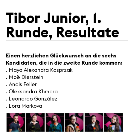
Tibor Junior, 1.
News
Konzerte
Runde, Resultate
Freiwillige
Medien
Einen herzlichen Glückwunsch an die sechs
Presse
Kandidaten, die in die zweite Runde kommen:
Jobs
. Maya Alexandra Kasprzak
Über uns
. Moë Dierstein
Impressum
. Anais Feller
Kontakt
. Oleksandra Khmara
. Leonardo González
. Lora Markova