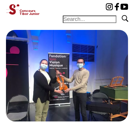
cat-concj
Concours
Tibor Junior
Fondation
Festival
Académie
Concours
Amis et
Mécènes
Médiation
Home
Jury
Programme
Lauréats