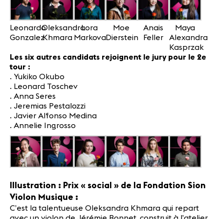
Leonardo
Oleksandra
Lora
Moe
Anais
Maya
Gonzalez
Khmara
Markova
Dierstein
Feller
Alexandra
Kasprzak
Les six autres candidats rejoignent le jury pour le 2e
tour :
. Yukiko Okubo
. Leonard Toschev
. Anna Seres
. Jeremias Pestalozzi
. Javier Alfonso Medina
. Annelie Ingrosso
Illustration : Prix « social » de la Fondation Sion
Violon Musique :
C’est la talentueuse Oleksandra Khmara qui repart
avec un violon de Jérémie Bonnet, construit à l’atelier