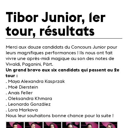
Actualités
Tibor Junior, 1er
Actualités
tour, résultats
Concerts
Bénévoles
Médiation
Merci aux douze candidats du Concours Junior pour
leurs magnifiques performances ! Ils nous ont fait
vivre une après-midi magique au son des notes de
Médias
Vivaldi, Paganini, Pärt.
Un grand bravo aux six candidats qui passent au 2e
Revue de
tour :
presse
. Maya Alexandra Kasprzak
Emplois
. Moë Dierstein
A propos
. Anais Feller
Mentions
. Oleksandra Khmara
légales
. Leonardo González
. Lora Markova
Contact
Nous leur souhaitons bonne chance pour la suite !