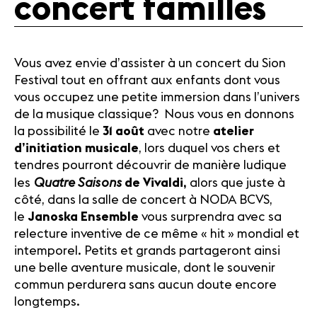
concert familles
Médias
Revue de
presse
Vous avez envie d’assister à un concert du Sion
Emplois
Festival tout en offrant aux enfants dont vous
A propos
vous occupez une petite immersion dans l’univers
Mentions
de la musique classique? Nous vous en donnons
légales
la possibilité le
31 août
avec notre
atelier
Contact
d’initiation musicale
, lors duquel vos chers et
tendres pourront découvrir de manière ludique
Quatre Saisons
les
de Vivaldi,
alors que juste à
côté, dans la salle de concert à NODA BCVS,
le
Janoska Ensemble
vous surprendra avec sa
relecture inventive de ce même « hit » mondial et
intemporel. Petits et grands partageront ainsi
une belle aventure musicale, dont le souvenir
commun perdurera sans aucun doute encore
longtemps.