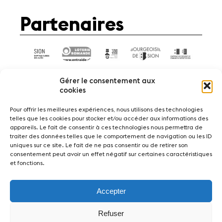
Partenaires
Gérer le consentement aux
cookies
Pour offrir les meilleures expériences, nous utilisons des technologies
telles que les cookies pour stocker et/ou accéder aux informations des
Actualités
Concerts
Bénévoles
appareils. Le fait de consentir à ces technologies nous permettra de
Médiation
traiter des données telles que le comportement de navigation ou les ID
uniques sur ce site. Le fait de ne pas consentir ou de retirer son
consentement peut avoir un effet négatif sur certaines caractéristiques
Médias
Revue de presse
Emplois
et fonctions.
A propos
Mentions légales
Contact
Accepter
Fondation Sion Violon Musique - Rue du Rawil
47 - CH-1950 Sion - Switzerland
Refuser
design et developpement :
agence Si | Studio-irresistible - Paris