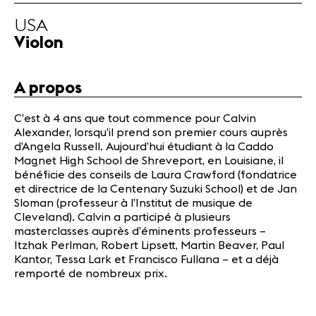
Actualités
USA
Violon
Actualités
Concerts
A propos
Bénévoles
Médiation
C’est à 4 ans que tout commence pour Calvin
Alexander, lorsqu’il prend son premier cours auprès
d’Angela Russell. Aujourd’hui étudiant à la Caddo
Médias
Magnet High School de Shreveport, en Louisiane, il
Revue de
bénéficie des conseils de Laura Crawford (fondatrice
presse
et directrice de la Centenary Suzuki School) et de Jan
Sloman (professeur à l’Institut de musique de
Emplois
Cleveland). Calvin a participé à plusieurs
A propos
masterclasses auprès d’éminents professeurs –
Mentions
Itzhak Perlman, Robert Lipsett, Martin Beaver, Paul
légales
Kantor, Tessa Lark et Francisco Fullana – et a déjà
Contact
remporté de nombreux prix.