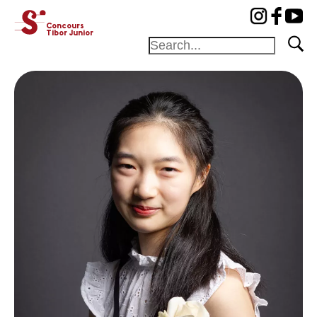
cat-concj
Concours
Tibor Junior
Fondation
Festival
Académie
Concours
Amis et
Mécènes
Médiation
Home
Jury
Programme
Lauréats