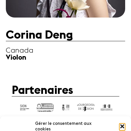
Actualités
Actualités
Concerts
Corina Deng
Bénévoles
Médiation
Canada
Violon
Médias
Revue de
presse
Emplois
Partenaires
A propos
Mentions
légales
Contact
Gérer le consentement aux
cookies