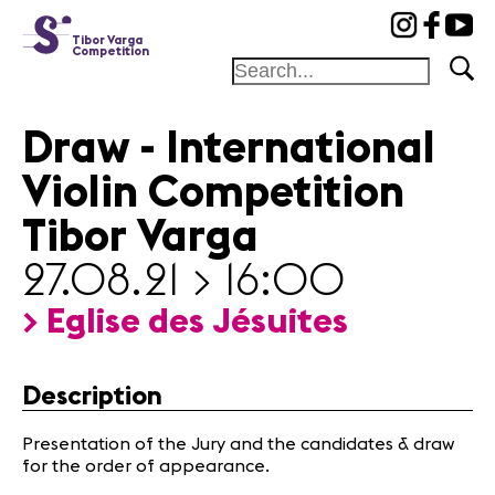
cat-conc
Tibor Varga
Competition
Draw - International
Foundation
Violin Competition
Festival
Academy
Tibor Varga
Competition
27.08.21 > 16:00
Friends and
sponsors
> Eglise des Jésuites
Home
Description
Jury
Program
Presentation of the Jury and the candidates & draw
Concerts
for the order of appearance.
Winners