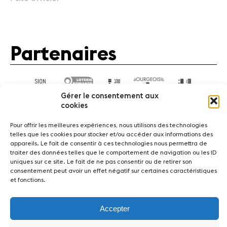
Médias
Revue de
Partenaires
presse
Emplois
A propos
Mentions
Gérer le consentement aux
légales
cookies
Contact
Pour offrir les meilleures expériences, nous utilisons des technologies
telles que les cookies pour stocker et/ou accéder aux informations des
appareils. Le fait de consentir à ces technologies nous permettra de
traiter des données telles que le comportement de navigation ou les ID
Actualités
Concerts
Bénévoles
Médiation
uniques sur ce site. Le fait de ne pas consentir ou de retirer son
consentement peut avoir un effet négatif sur certaines caractéristiques
et fonctions.
Médias
Revue de presse
Emplois
A propos
Mentions légales
Contact
Accepter
Fondation Sion Violon Musique - Rue du Rawil 47 -