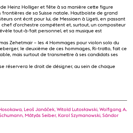
de Heinz Holliger et fête à sa manière cette figure
 frontières de sa Suisse natale. Hautboïste de grand
eurs ont écrit pour lui, de Messiaen à Ligeti, en passant
 chef d’orchestre compétent et, surtout, un compositeur
évèle tout-à-fait personnel, et sa musique est
omas Zehetmair – les 4 Hommages pour violon solo du
eberger, le deuxième de ces hommages, Ri-tratto, fait ce
ble, mais surtout de transmettre à ses candidats ses
se réservera le droit de désigner, au sein de chaque
Hosokawa, Leoš Janáček, Witold Lutosławski, Wolfgang A.
t Schumann, Mátyás Seiber, Karol Szymanowski, Sándor