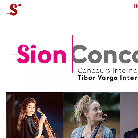
cat-concj
H
Concours
Tibor Junior
Actualités
Concerts
Bénévoles
Médiation