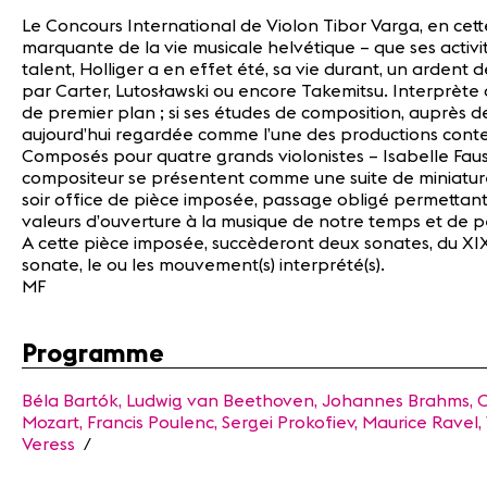
Le Concours International de Violon Tibor Varga, en cett
marquante de la vie musicale helvétique – que ses activi
talent, Holliger a en effet été, sa vie durant, un ardent
par Carter, Lutosławski ou encore Takemitsu. Interprète
de premier plan ; si ses études de composition, auprès d
aujourd’hui regardée comme l’une des productions conte
Composés pour quatre grands violonistes – Isabelle Fau
compositeur se présentent comme une suite de miniatures
soir office de pièce imposée, passage obligé permettant
valeurs d’ouverture à la musique de notre temps et de pe
A cette pièce imposée, succèderont deux sonates, du XIXe
sonate, le ou les mouvement(s) interprété(s).
MF
Programme
Béla Bartók, Ludwig van Beethoven, Johannes Brahms, Cl
Mozart, Francis Poulenc, Sergei Prokofiev, Maurice Rave
Veress
/