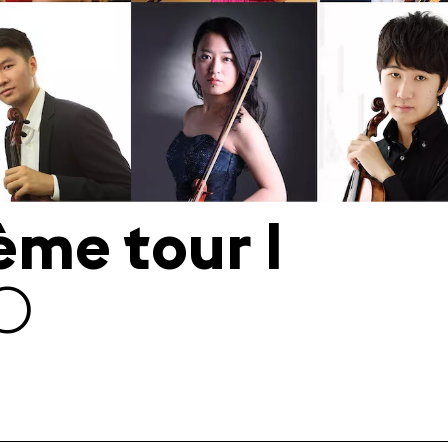
ème tour I
00