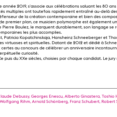
e année 2019, s’associe aux célébrations saluant les 80 ans 
tés multiples ont toutefois rapidement entraîné au-delà des
 défenseur de la création contemporaine et bien des composit
 de premier plan, ce musicien polymorphe est également un
e Pierre Boulez, le marquent durablement, son langage se r
mporaines les plus accomplies.
st, Patricia Kopatchinskaja, Hansheinz Schneeberger et Th
 virtuoses et spirituelles. Datant de 2012 et dédié à Schne
 certes au concours de célébrer un anniversaire incontourna
rpétuelle curiosité.
 puis du XXe siècles, choisies par chaque candidat. Le jury 
aude Debussy, Georges Enescu, Alberto Ginastera, Toshio 
l, Wolfgang Rihm, Arnold Schönberg, Franz Schubert, Rober