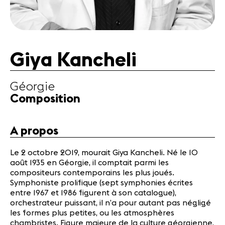
Actualités
Partenaires
Actualités
Giya Kancheli
Concerts
Bénévoles
Géorgie
Médiation
Composition
Médias
A propos
Revue de
presse
Le 2 octobre 2019, mourait Giya Kancheli. Né le 10
Emplois
août 1935 en Géorgie, il comptait parmi les
A propos
compositeurs contemporains les plus joués.
Symphoniste prolifique (sept symphonies écrites
Mentions
entre 1967 et 1986 figurent à son catalogue),
légales
orchestrateur puissant, il n’a pour autant pas négligé
Contact
les formes plus petites, ou les atmosphères
chambristes. Figure majeure de la culture géorgienne,