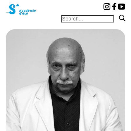
cat-aca-sum
Académie
d'été
Fondation
Festival
Académie
Concours
Amis et
Mécènes
Médiation
Home
Professeurs
Camp
Concerts