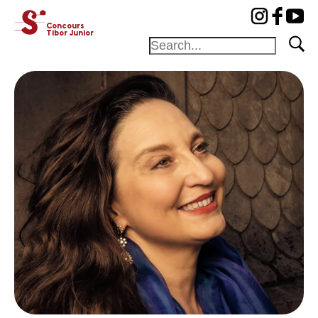
cat-concj
Concours
Tibor Junior
Fondation
Festival
Académie
Concours
Amis et
Mécènes
Médiation
Home
Jury
Programme
Lauréats