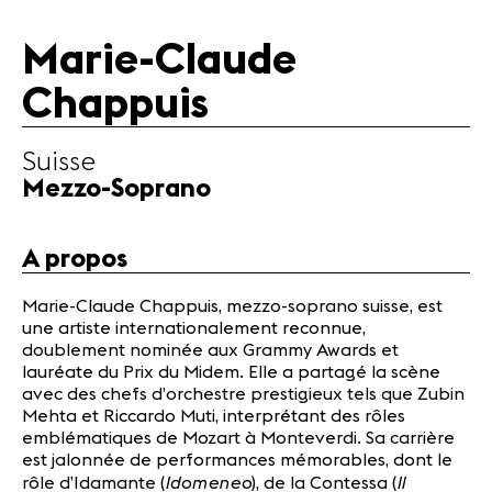
Actualités
Marie-Claude
Actualités
Chappuis
Concerts
Bénévoles
Suisse
Médiation
Mezzo-Soprano
Médias
A propos
Revue de
presse
Marie-Claude Chappuis, mezzo-soprano suisse, est
Emplois
une artiste internationalement reconnue,
A propos
doublement nominée aux Grammy Awards et
lauréate du Prix du Midem. Elle a partagé la scène
Mentions
avec des chefs d’orchestre prestigieux tels que Zubin
légales
Mehta et Riccardo Muti, interprétant des rôles
Contact
emblématiques de Mozart à Monteverdi. Sa carrière
est jalonnée de performances mémorables, dont le
Idomeneo
Il
rôle d’Idamante (
), de la Contessa (