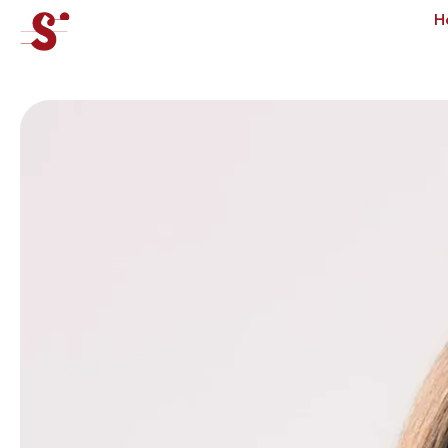
cat-concj
H
Concours
Tibor Junior
Actualités
Concerts
Bénévoles
Médiation