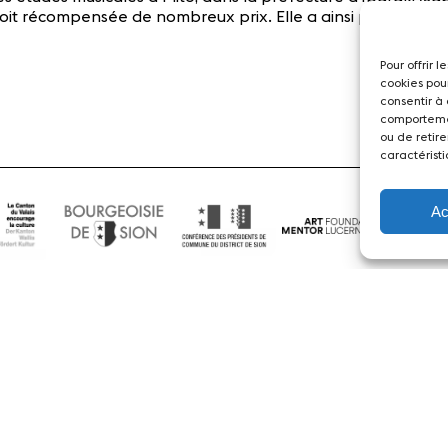
 voit récompensée de nombreux prix. Elle a ainsi pu se produ
Pour offrir 
cookies pou
consentir à
comportemen
ou de retire
caractéristi
Ac
Actualités
Concerts
Bénévoles
Médiation
dias
Revue de presse
Emplois
A propos
Mentions légales
Cont
 Sion Violon Musique - Rue du Rawil 47 - CH-1950 Sion - S