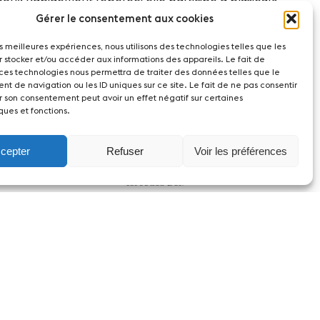
ire comme soliste dans plusieurs pays (Japon, États-Unis,
Gérer le consentement aux cookies
les meilleures expériences, nous utilisons des technologies telles que les
r stocker et/ou accéder aux informations des appareils. Le fait de
 ces technologies nous permettra de traiter des données telles que le
t de navigation ou les ID uniques sur ce site. Le fait de ne pas consentir
r son consentement peut avoir un effet négatif sur certaines
ques et fonctions.
cepter
Refuser
Voir les préférences
act
witzerland