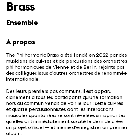
Brass
Médias
Ensemble
Revue de
presse
Emplois
A propos
A propos
Mentions
The Philharmonic Brass a été fondé en 2022 par des
légales
musiciens de cuivres et de percussions des orchestres
Contact
philharmoniques de Vienne et de Berlin, rejoints par
des collègues issus d’autres orchestres de renommée
internationale.
Dès leurs premiers pas communs, il est apparu
clairement à tous les participants qu’une formation
hors du commun venait de voir le jour : seize cuivres
et quatre percussionnistes dont les interactions
musicales spontanées se sont révélées si inspirantes
qu’elles ont immédiatement suscité le désir de créer
un projet officiel — et même d’enregistrer un premier
album.