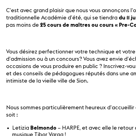
C’est avec grand plaisir que nous vous annonçons l’o
traditionnelle Académie d’été, qui se tiendra
du 11 j
pas moins de
25 cours de maîtres ou cours « Pre-C
Vous désirez perfectionner votre technique et votr
d’admission ou à un concours? Vous avez envie d’é
Médias
occasions de vous produire en public ? Inscrivez-vou
Revue
et des conseils de pédagogues réputés dans une amb
de
intimiste de la vieille ville de Sion.
presse
Emplois
A propos
Mentions
Nous sommes particulièrement heureux d’accueillir
légales
soit :
Contact
Letizia
Belmondo
– HARPE, et avec elle le retour
musique Tibor Varga !