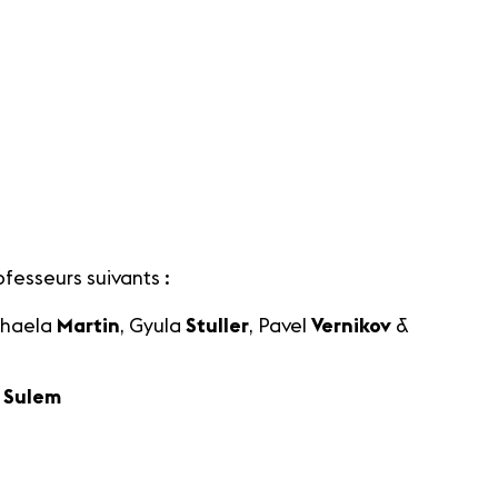
ofesseurs suivants :
ihaela
Martin
, Gyula
Stuller
, Pavel
Vernikov
&
n
Sulem