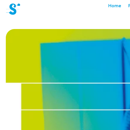
cat-aca-sum
Home
Académie
d'été
Actualités
Concerts