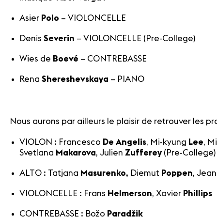
Asier
Polo
– VIOLONCELLE
Denis
S
e
verin
– VIOLONCELLE (Pre-College)
Wies de
Boevé
– CONTREBASSE
Rena
Shereshevskaya
– PIANO
Nous aurons par ailleurs le plaisir de retrouver les pr
VIOLON : Francesco
De Angelis
, Mi-kyung
Lee
, M
Svetlana
Makarova
, Julien
Zufferey
(Pre-College)
ALTO : Tatjana
Masurenko
,
Diemut
Poppen
, Jea
VIOLONCELLE : Frans
Helmerson
, Xavier
Phillips
CONTREBASSE : Božo
Paradžik