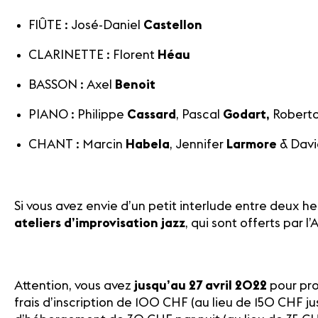
FlÛTE : José-Daniel
Castellon
CLARINETTE : Florent
Héau
BASSON : Axel
Benoit
PIANO : Philippe
Cassard
, Pascal
Godart
,
Robert
CHANT : Marcin
Habela
, Jennifer
Larmore
& Dav
Si vous avez envie d’un petit interlude entre deux h
ateliers d’improvisation jazz
, qui sont offerts par 
Attention, vous avez
jusqu’au 27 avril 2022
pour pro
frais d’inscription de 100 CHF (au lieu de 150 CHF j