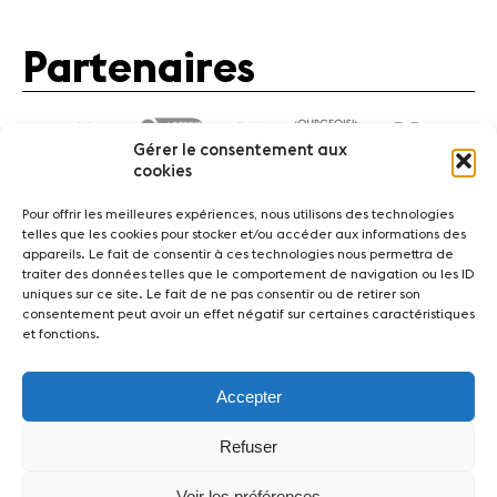
Actualités
Partenaires
Partenaires
Actualités
Concerts
Gérer le consentement aux
Bénévoles
cookies
Médiation
Pour offrir les meilleures expériences, nous utilisons des technologies
telles que les cookies pour stocker et/ou accéder aux informations des
appareils. Le fait de consentir à ces technologies nous permettra de
Médias
traiter des données telles que le comportement de navigation ou les ID
Actualités
Concerts
Bénévoles
Médiation
uniques sur ce site. Le fait de ne pas consentir ou de retirer son
Revue de
consentement peut avoir un effet négatif sur certaines caractéristiques
presse
et fonctions.
Médias
Revue de presse
Emplois
A propos
Emplois
Mentions légales
Contact
A propos
Accepter
Mentions
légales
Fondation Sion Violon Musique - Rue du Rawil 47 -
Refuser
Contact
CH-1950 Sion - Switzerland
design et developpement :
agence Si | Studio-irresistible - Paris
Voir les préférences