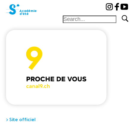
cat-aca-sum
Académie
d'été
Fondation
Festival
Académie
Concours
Amis et
Mécènes
Médiation
Home
Professeurs
> Site officiel
Camp
Concerts