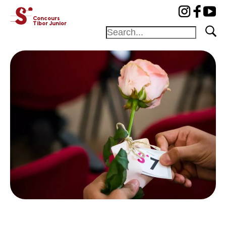
cat-concj
Concours
Tibor Junior
Home
Jury
Programme
Lauréats
Actualités
Actualités
Concerts
Bénévoles
Médiation