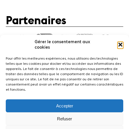
Partenaires
Gérer le consentement aux
cookies
Pour offrir les meilleures expériences, nous utilisons des technologies
telles que les cookies pour stocker et/ou accéder aux informations des
appareils. Le fait de consentir à ces technologies nous permettra de
traiter des données telles que le comportement de navigation ou les ID
Actualités
Concerts
Bénévoles
Médiation
uniques sur ce site. Le fait de ne pas consentir ou de retirer son
consentement peut avoir un effet négatif sur certaines caractéristiques
et fonctions.
Médias
Revue de presse
Emplois
A propos
Mentions légales
Contact
Accepter
Fondation Sion Violon Musique - Rue du Rawil 47 -
Refuser
CH-1950 Sion - Switzerland
design et developpement :
agence Si | Studio-irresistible - Paris