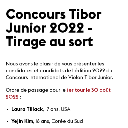
Médias
Revue de
Concours Tibor
presse
Emplois
Junior 2022 -
A propos
Mentions
Tirage au sort
légales
Contact
Nous avons le plaisir de vous présenter les
candidates et candidats de l’édition 2022 du
Concours International de Violon Tibor Junior.
Ordre de passage pour le
1er tour le 30 août
2022
:
Laura Tillack
, 17 ans, USA
Yejin Kim
, 16 ans, Corée du Sud