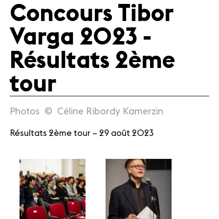
Concours Tibor
Médias
Varga 2023 -
Revue de
presse
Résultats 2ème
Emplois
A propos
tour
Mentions
légales
Contact
Photos © Céline Ribordy Kamerzin
Résultats 2ème tour – 29 août 2023