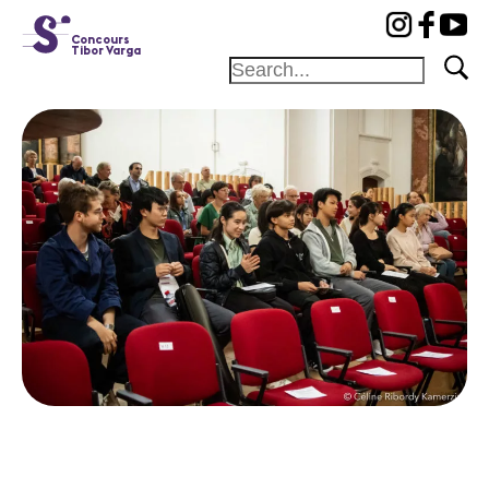
cat-conc
Concours
Tibor Varga
Home
Jury
Programme
Concerts
Lauréats
Actualités
Partenaires
Actualités
Concerts
Bénévoles
Médiation