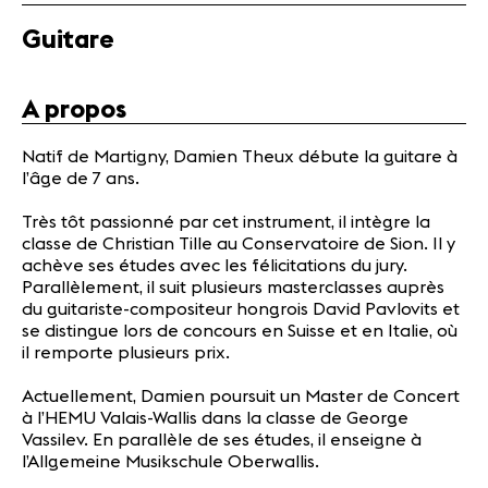
Actualités
Guitare
Partenaires
A propos
Actualités
Concerts
Natif de Martigny, Damien Theux débute la guitare à
Bénévoles
l’âge de 7 ans.
Médiation
Très tôt passionné par cet instrument, il intègre la
classe de Christian Tille au Conservatoire de Sion. Il y
achève ses études avec les félicitations du jury.
Médias
Parallèlement, il suit plusieurs masterclasses auprès
Revue de
du guitariste-compositeur hongrois David Pavlovits et
presse
se distingue lors de concours en Suisse et en Italie, où
Emplois
il remporte plusieurs prix.
A propos
Actuellement, Damien poursuit un Master de Concert
Mentions
à l’HEMU Valais-Wallis dans la classe de George
légales
Vassilev. En parallèle de ses études, il enseigne à
Contact
l’Allgemeine Musikschule Oberwallis.