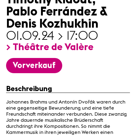
Nützliche
Pablo Ferrández &
Infos
Denis Kozhukhin
News
01.09.24 > 17:00
Konzerte
> Théâtre de Valère
Freiwillige
Vorverkauf
Medien
Presse
Jobs
Beschreibung
Über uns
Impressum
Johannes Brahms und Antonín Dvořák waren durch
Kontakt
eine gegenseitige Bewunderung und eine tiefe
Freundschaft miteinander verbunden. Diese zwanzig
Jahre dauernde musikalische Brüderschaft
durchdringt ihre Kompositionen. So nimmt die
Kammermusik in ihren jeweiligen Werken einen