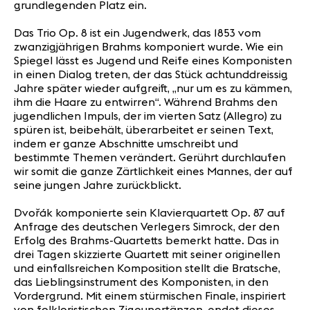
grundlegenden Platz ein.
Das Trio Op. 8 ist ein Jugendwerk, das 1853 vom
zwanzigjährigen Brahms komponiert wurde. Wie ein
Spiegel lässt es Jugend und Reife eines Komponisten
in einen Dialog treten, der das Stück achtunddreissig
Jahre später wieder aufgreift, „nur um es zu kämmen,
ihm die Haare zu entwirren“. Während Brahms den
jugendlichen Impuls, der im vierten Satz (Allegro) zu
spüren ist, beibehält, überarbeitet er seinen Text,
indem er ganze Abschnitte umschreibt und
bestimmte Themen verändert. Gerührt durchlaufen
wir somit die ganze Zärtlichkeit eines Mannes, der auf
seine jungen Jahre zurückblickt.
Dvořák komponierte sein Klavierquartett Op. 87 auf
Anfrage des deutschen Verlegers Simrock, der den
Erfolg des Brahms-Quartetts bemerkt hatte. Das in
drei Tagen skizzierte Quartett mit seiner originellen
und einfallsreichen Komposition stellt die Bratsche,
das Lieblingsinstrument des Komponisten, in den
Vordergrund. Mit einem stürmischen Finale, inspiriert
von folkloristischen Zigeunertänzen, endet dieses