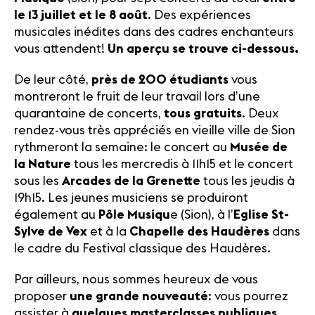
le 13 juillet et le 8 août
. Des expériences
musicales inédites dans des cadres enchanteurs
vous attendent!
Un aperçu se trouve ci-dessous.
De leur côté,
près de 200 étudiants
vous
montreront le fruit de leur travail lors d’une
quarantaine de concerts,
tous gratuits
. Deux
rendez-vous très appréciés en vieille ville de Sion
rythmeront la semaine: le concert au
Musée de
la Nature
tous les mercredis à 11h15 et le concert
sous les
Arcades de la Grenette
tous les jeudis à
19h15. Les jeunes musiciens se produiront
également au
Pôle Musiqu
e (Sion), à l’
Eglise
St-
Sylve de Vex
et à la
Chapelle des Haudères
dans
le cadre du Festival classique des Haudères.
Par ailleurs, nous sommes heureux de vous
proposer
une grande nouveauté
: vous pourrez
assister à
quelques masterclasses publiques
,