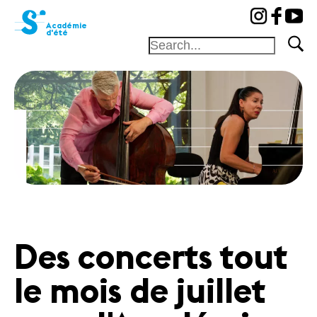
cat-aca-sum
Académie
d'été
Home
Professeurs
Camp
Concerts
Actualités
Partenaires
Actualités
Des concerts tout
Concerts
Bénévoles
le mois de juillet
Médiation