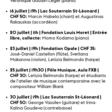
Véronique Goudin-Léger (piano)
16 juillet | 19h | Lac Souterrain St-Léonard |
CHF 50
: Marcin Habela (chant) et Augustinas
Rakauskas (accordéon)
20 juillet | 11h | Fondation Louis Moret | Entrée
libre, collecte
: Momo Kodama (piano)
23 juillet | 19h | Fondation Opale | CHF 35
:
José-Daniel Castellon (flûte), Svetlana
Makarova (violon), Letizia Belmondo (harpe)
25 juillet | 19h30 | Pôle Musique, Aula FXB |
CHF 30
: Letizia Belmondo (harpe) et étudiants
de l’atelier de musique contemporaine avec le
compositeur William Blank
30 juillet | 19h | Lac Souterrain St-Léonard |
CHF 50
: George Vassilev (guitare) et Irina-
Kalina Goudeva (contrebasse)