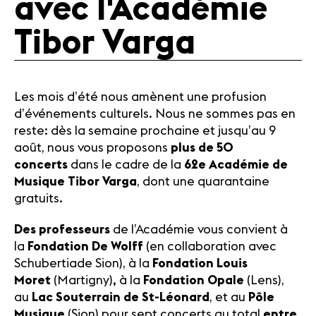
avec l'Académie
Médias
Tibor Varga
Revue de
presse
Emplois
A propos
Les mois d’été nous amènent une profusion
Mentions
d’événements culturels. Nous ne sommes pas en
légales
reste: dès la semaine prochaine et jusqu’au 9
Contact
août, nous vous proposons
plus de 50
concerts
dans le cadre de la
62e Académie de
Musique Tibor Varga
, dont une quarantaine
gratuits.
Des professeurs
de l’Académie vous convient à
la
Fondation De Wolff
(en collaboration avec
Schubertiade Sion), à la
Fondation Louis
Moret
(Martigny)
,
à la
Fondation Opale
(Lens),
au
Lac Souterrain de St-Léonard
, et au
Pôle
Musique
(Sion) pour sept concerts au total
entre