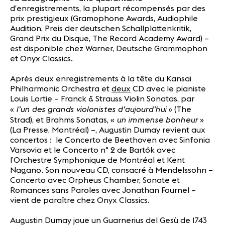
d’enregistrements, la plupart récompensés par des
prix prestigieux (Gramophone Awards, Audiophile
Audition, Preis der deutschen Schallplattenkritik,
Grand Prix du Disque, The Record Academy Award) –
est disponible chez Warner, Deutsche Grammophon
et Onyx Classics.
Après deux enregistrements à la tête du Kansai
Philharmonic Orchestra et
deux
CD avec le pianiste
Louis Lortie – Franck & Strauss Violin Sonatas, par
l’un des grands violonistes d’aujourd’hui
«
» (The
un immense bonheur
Strad), et Brahms Sonatas, «
»
(La Presse, Montréal) –, Augustin Dumay revient aux
concertos : le Concerto de Beethoven avec Sinfonia
Varsovia et le Concerto n° 2 de Bartók avec
l’Orchestre Symphonique de Montréal et Kent
Nagano. Son nouveau CD, consacré à Mendelssohn –
Concerto avec Orpheus Chamber, Sonate et
Romances sans Paroles avec Jonathan Fournel –
vient de paraître chez Onyx Classics.
Augustin Dumay joue un Guarnerius del Gesù de 1743