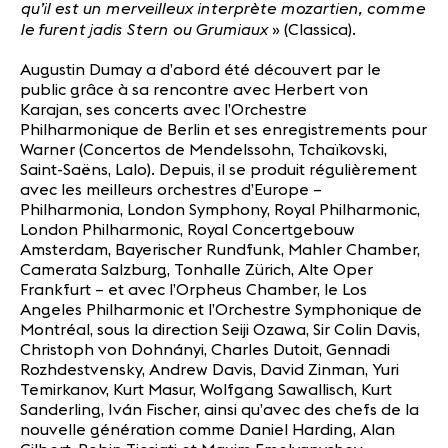
qu’il est un merveilleux interprète mozartien, comme
le furent jadis Stern ou Grumiaux
» (Classica).
Augustin Dumay a d’abord été découvert par le
public grâce à sa rencontre avec Herbert von
Karajan, ses concerts avec l’Orchestre
Philharmonique de Berlin et ses enregistrements pour
Warner (Concertos de Mendelssohn, Tchaïkovski,
Saint-Saëns, Lalo). Depuis, il se produit régulièrement
avec les meilleurs orchestres d’Europe –
Philharmonia, London Symphony, Royal Philharmonic,
London Philharmonic, Royal Concertgebouw
Amsterdam, Bayerischer Rundfunk, Mahler Chamber,
Camerata Salzburg, Tonhalle Zürich, Alte Oper
Frankfurt – et avec l’Orpheus Chamber, le Los
Angeles Philharmonic et l’Orchestre Symphonique de
Montréal, sous la direction Seiji Ozawa, Sir Colin Davis,
Christoph von Dohnányi, Charles Dutoit, Gennadi
Rozhdestvensky, Andrew Davis, David Zinman, Yuri
Temirkanov, Kurt Masur, Wolfgang Sawallisch, Kurt
Sanderling, Iván Fischer, ainsi qu’avec des chefs de la
nouvelle génération comme Daniel Harding, Alan