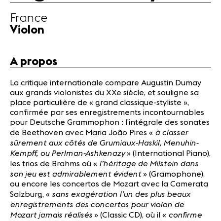
Lauréats
France
Actualités
Violon
Partenaires
A propos
Actualités
Concerts
La critique internationale compare Augustin Dumay
Bénévoles
aux grands violonistes du XXe siècle, et souligne sa
Médiation
place particulière de « grand classique-styliste »,
confirmée par ses enregistrements incontournables
pour Deutsche Grammophon : l’intégrale des sonates
à classer
de Beethoven avec Maria João Pires «
Médias
sûrement aux côtés de Grumiaux-Haskil, Menuhin-
Revue de
Kempff, ou Perlman-Ashkenazy
» (International Piano),
presse
l’héritage de Milstein dans
les trios de Brahms où «
Emplois
son jeu est admirablement évident
» (Gramophone),
A propos
ou encore les concertos de Mozart avec la Camerata
Mentions
sans exagération l’un des plus beaux
Salzburg, «
légales
enregistrements des concertos pour violon de
Mozart jamais réalisés
confirme
Contact
» (Classic CD), où il «