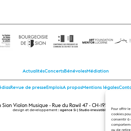
Actualités
Concerts
Bénévoles
Médiation
dias
Revue de presse
Emplois
A propos
Mentions légales
Cont
 Sion Violon Musique - Rue du Rawil 47 - CH-1950 Sion - S
Pour offrir 
design et developpement :
agence Si | Studio-irresistible - Paris
cookies pou
consentir à
comportemen
ou de retire