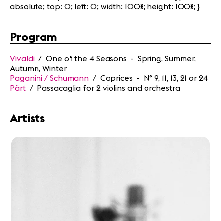
absolute; top: 0; left: 0; width: 100%; height: 100%; }
News
Program
Concerts
Volunteers
Vivaldi
/ One of the 4 Seasons
- Spring, Summer,
Autumn, Winter
Paganini / Schumann
/ Caprices
- N° 9, 11, 13, 21 or 24
Media
Pärt
/ Passacaglia for 2 violins and orchestra
Jobs
About us
Artists
Legal infos
Contact