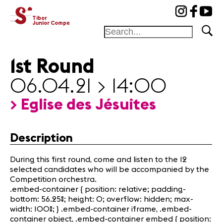
cat-concj
Tibor
Junior Competition
1st Round
Foundation
06.04.21 > 14:00
Festival
Academy
> Eglise des Jésuites
Competition
Friends and
sponsors
Description
During this first round, come and listen to the 12
Home
selected candidates who will be accompanied by the
Jury
Competition orchestra.
.embed-container { position: relative; padding-
Program
bottom: 56.25%; height: 0; overflow: hidden; max-
Winners
width: 100%; } .embed-container iframe, .embed-
News
container object, .embed-container embed { position: