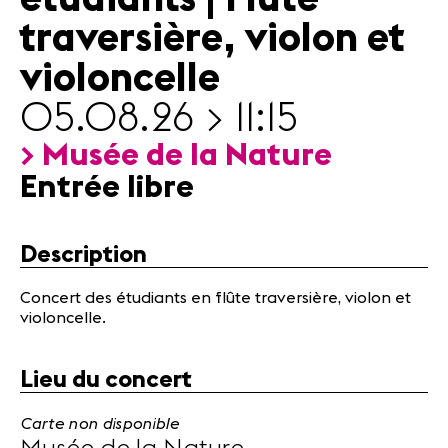
Actualités
traversière, violon et
Partenaires
violoncelle
Actualités
05.08.26 > 11:15
Concerts
> Musée de la Nature
Bénévoles
Entrée libre
Médiation
Médias
Description
Revue de
presse
Concert des étudiants en flûte traversière, violon et
Emplois
violoncelle.
A propos
Mentions
Lieu du concert
légales
Contact
Carte non disponible