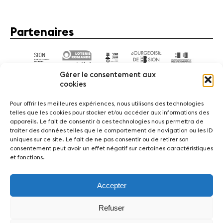
Partenaires
Gérer le consentement aux
cookies
Pour offrir les meilleures expériences, nous utilisons des technologies
telles que les cookies pour stocker et/ou accéder aux informations des
appareils. Le fait de consentir à ces technologies nous permettra de
Actualités
Concerts
Bénévoles
Médiation
traiter des données telles que le comportement de navigation ou les ID
uniques sur ce site. Le fait de ne pas consentir ou de retirer son
consentement peut avoir un effet négatif sur certaines caractéristiques
Médias
Revue de presse
Emplois
A propos
et fonctions.
Mentions légales
Contact
Accepter
Fondation Sion Violon Musique - Rue du Rawil 47 -
CH-1950 Sion - Switzerland
Refuser
design et developpement :
agence Si | Studio-irresistible - Paris