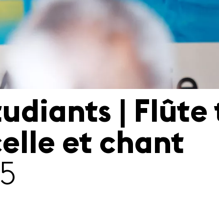
udiants | Flûte 
celle et chant
15