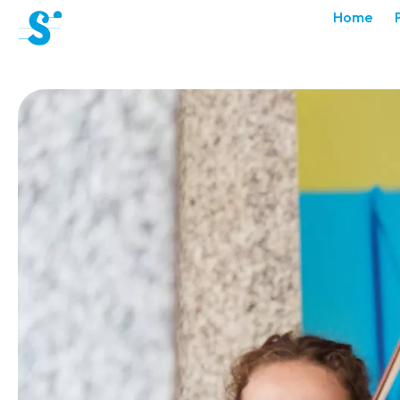
cat-aca-sum
Home
Académie
d'été
Actualités
Concerts
Bénévoles
Médiation