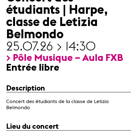
Actualités
étudiants | Harpe,
Partenaires
classe de Letizia
Belmondo
Actualités
Concerts
25.07.26 > 14:30
Bénévoles
Médiation
> Pôle Musique – Aula FXB
Entrée libre
Médias
Revue de
Description
presse
Emplois
Concert des étudiants de la classe de Letizia
A propos
Belmondo
Mentions
légales
Lieu du concert
Contact