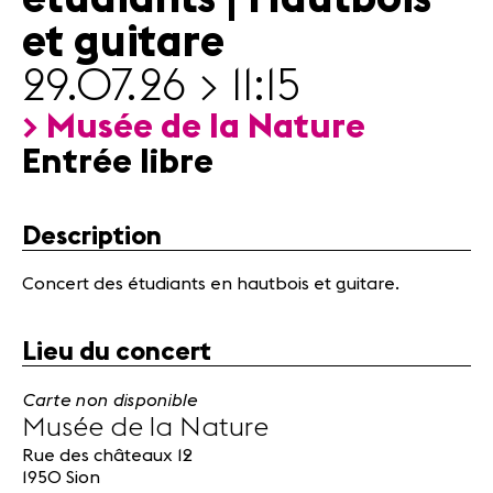
Actualités
et guitare
Partenaires
29.07.26 > 11:15
Actualités
> Musée de la Nature
Concerts
Entrée libre
Bénévoles
Médiation
Description
Médias
Concert des étudiants en hautbois et guitare.
Revue de
presse
Emplois
Lieu du concert
A propos
Carte non disponible
Mentions
Musée de la Nature
légales
Contact
Rue des châteaux 12
1950 Sion