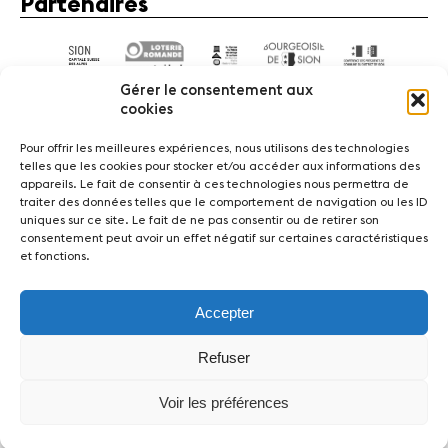
Partenaires
Gérer le consentement aux
cookies
Pour offrir les meilleures expériences, nous utilisons des technologies
telles que les cookies pour stocker et/ou accéder aux informations des
appareils. Le fait de consentir à ces technologies nous permettra de
Actualités
Concerts
Bénévoles
Médiation
traiter des données telles que le comportement de navigation ou les ID
uniques sur ce site. Le fait de ne pas consentir ou de retirer son
consentement peut avoir un effet négatif sur certaines caractéristiques
Médias
Revue de presse
Emplois
A propos
et fonctions.
Mentions légales
Contact
Accepter
Fondation Sion Violon Musique - Rue du Rawil 47 -
CH-1950 Sion - Switzerland
Refuser
design et developpement :
agence Si | Studio-irresistible - Paris
Voir les préférences