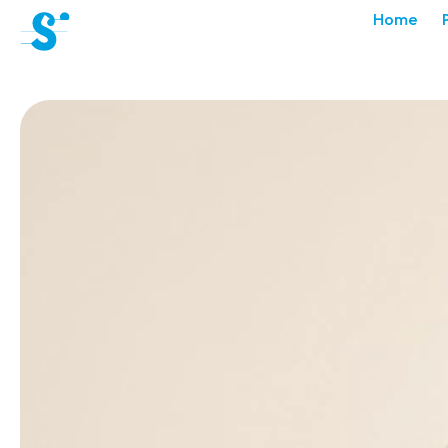
cat-aca-sum
Home
Académie
d'été
Actualités
Concerts
Bénévoles
Médiation