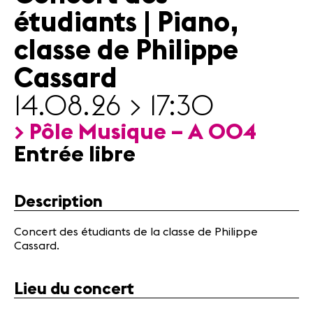
Actualités
étudiants | Piano,
Partenaires
classe de Philippe
Cassard
Actualités
Concerts
14.08.26 > 17:30
Bénévoles
Médiation
> Pôle Musique – A 004
Entrée libre
Médias
Revue de
Description
presse
Emplois
Concert des étudiants de la classe de Philippe
A propos
Cassard.
Mentions
légales
Lieu du concert
Contact