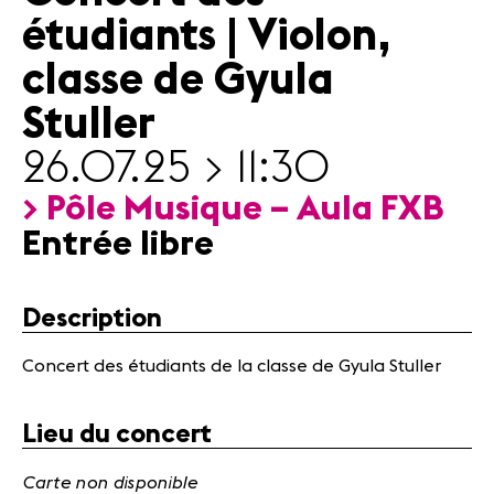
Actualités
étudiants | Violon,
Partenaires
classe de Gyula
Stuller
Actualités
Concerts
26.07.25 > 11:30
Bénévoles
Médiation
> Pôle Musique – Aula FXB
Entrée libre
Médias
Revue de
Description
presse
Emplois
Concert des étudiants de la classe de Gyula Stuller
A propos
Mentions
légales
Lieu du concert
Contact
Carte non disponible