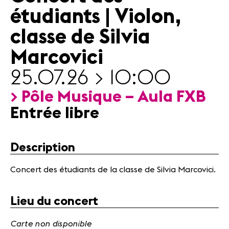
Actualités
étudiants | Violon,
Partenaires
classe de Silvia
Marcovici
Actualités
Concerts
25.07.26 > 10:00
Bénévoles
Médiation
> Pôle Musique – Aula FXB
Entrée libre
Médias
Revue de
Description
presse
Emplois
Concert des étudiants de la classe de Silvia Marcovici.
A propos
Mentions
légales
Lieu du concert
Contact
Carte non disponible