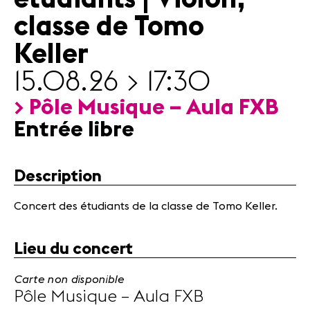
Actualités
classe de Tomo
Partenaires
Keller
Actualités
15.08.26 > 17:30
Concerts
> Pôle Musique – Aula FXB
Bénévoles
Entrée libre
Médiation
Médias
Description
Revue de
presse
Concert des étudiants de la classe de Tomo Keller.
Emplois
A propos
Lieu du concert
Mentions
légales
Carte non disponible
Contact
Pôle Musique – Aula FXB