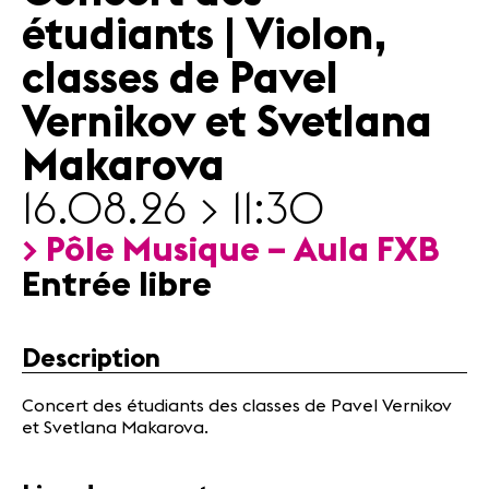
Actualités
étudiants | Violon,
Partenaires
classes de Pavel
Vernikov et Svetlana
Actualités
Concerts
Makarova
Bénévoles
Médiation
16.08.26 > 11:30
> Pôle Musique – Aula FXB
Médias
Entrée libre
Revue de
presse
Emplois
Description
A propos
Mentions
Concert des étudiants des classes de Pavel Vernikov
légales
et Svetlana Makarova.
Contact